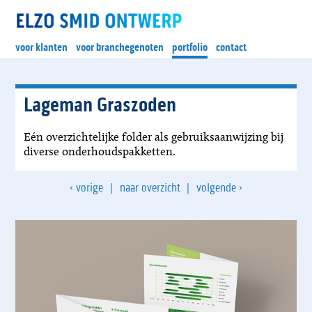
voor klanten
voor branchegenoten
portfolio
contact
Lageman Graszoden
Eén overzichtelijke folder als gebruiksaanwijzing bij
diverse onderhoudspakketten.
‹
›
vorige
|
naar overzicht
|
volgende